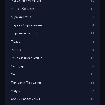
Магазини и Аукциони
31
Мода и Козметика
11
Музика и MP3
3
Наука и Образование
4
Портали и Търсачки
13
Право
3
Работа
9
Реклама и Маркетинг
12
Софтуер
5
Спорт
11
Туризъм и Пътувания
14
Услуги
27
Хоби и Развлечения
15