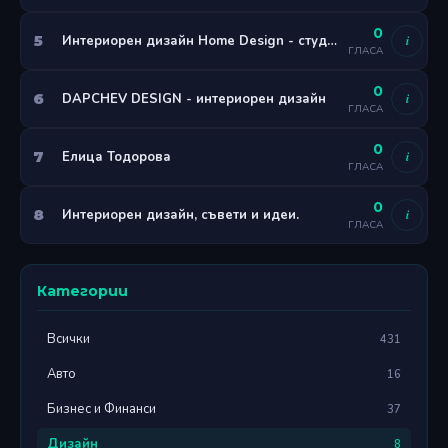
0
5
Интериорен дизайн Home Design - студио за интериорен дизайн
i
ГЛАСА
0
6
DAPCHEV DESIGN - интериорен дизайн
i
ГЛАСА
0
7
Елица Тодорова
i
ГЛАСА
0
8
Интериорен дизайн, съвети и идеи.
i
ГЛАСА
Категории
Всички
431
Авто
16
Бизнес и Финанси
37
Дизайн
8