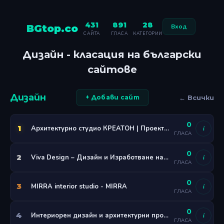
431
891
28
BGtop.co
Вход
САЙТА
ГЛАСА
КАТЕГОРИИ
Дизайн - класация на български
сайтове
Дизайн
← Всички
+ Добави сайт
0
1
Архитектурно студио КРЕАТОН | Проектиране и дизайн
i
ГЛАСА
0
2
Viva Design – Дизайн и Изработване на Мебели по Поръчка
i
ГЛАСА
0
3
MIRRA interior studio - MIRRA
i
ГЛАСА
0
4
Интериорен дизайн и архитектурни проекти Варна
i
ГЛАСА