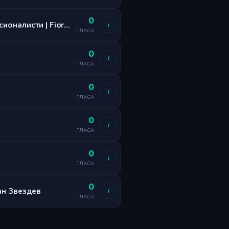
0
Курсове по грим в София • За начинаещи и професионалисти | Fiore Make Up
i
ГЛАСА
0
i
ГЛАСА
0
i
ГЛАСА
0
i
ГЛАСА
0
i
ГЛАСА
0
ан Звездев
i
ГЛАСА