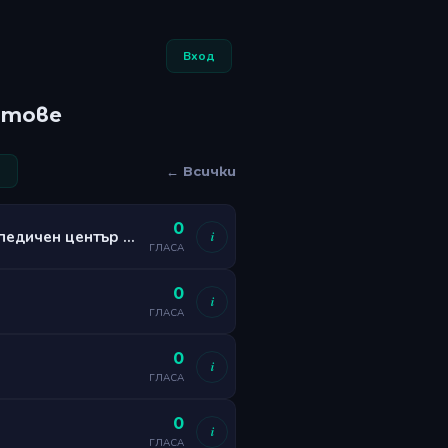
Вход
йтове
← Всички
0
Логопед | Логопед София | Детски логопед | Логопедичен център | Logoped-sofia.com
i
ГЛАСА
0
i
ГЛАСА
0
i
ГЛАСА
0
i
ГЛАСА