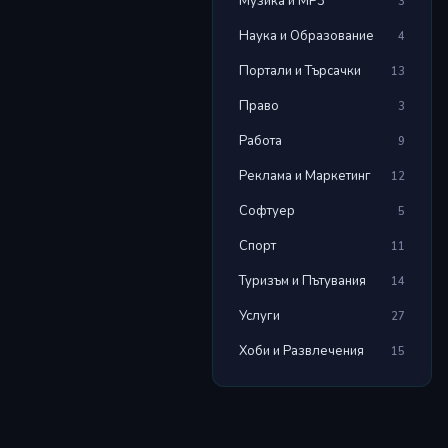
Музика и MP3
3
Наука и Образование
4
Портали и Търсачки
13
Право
3
Работа
9
Реклама и Маркетинг
12
Софтуер
5
Спорт
11
Туризъм и Пътувания
14
Услуги
27
Хоби и Развлечения
15