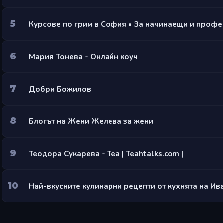
5
6
Мария Тонева - Онлайн коуч
7
Добри Божилов
8
Блогът на Жени Желева за жени
9
Теодора Сукарева - Теа | Teahtalks.com |
10
Най-вкусните кулинарни рецепти от кухнята на Ив