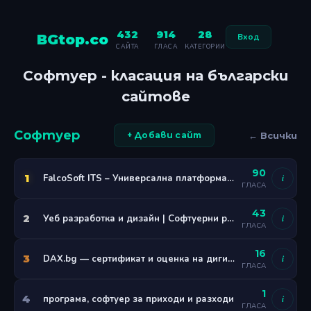
432
914
28
BGtop.co
Вход
САЙТА
ГЛАСА
КАТЕГОРИИ
Софтуер - класация на български
сайтове
Софтуер
← Всички
+ Добави сайт
90
1
FalcoSoft ITS – Универсална платформа за дигитални екосистеми
i
ГЛАСА
43
2
Уеб разработка и дизайн | Софтуерни решения със светкавична скорост
i
ГЛАСА
16
3
DAX.bg — сертификат и оценка на дигитални активи
i
ГЛАСА
1
4
програма, софтуер за приходи и разходи
i
ГЛАСА