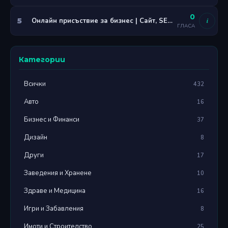
0
5
Онлайн присъствие за бизнес | Сайт, SEO, Мобилно Приложение | Coding Turtles
i
ГЛАСА
Категории
Всички
432
Авто
16
Бизнес и Финанси
37
Дизайн
8
Други
17
Заведения и Хранене
10
Здраве и Медицина
16
Игри и Забавления
8
Имоти и Строителство
25