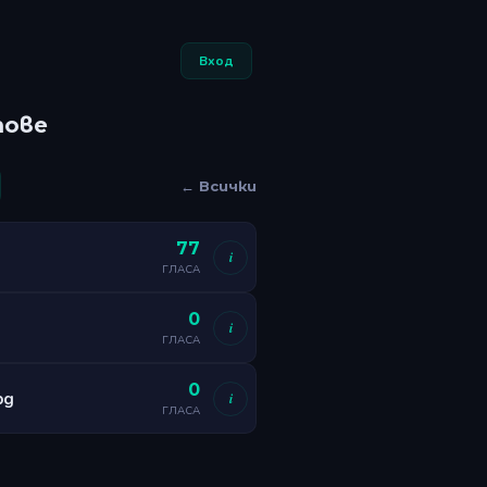
Вход
тове
← Всички
77
i
ГЛАСА
0
i
ГЛАСА
0
bg
i
ГЛАСА