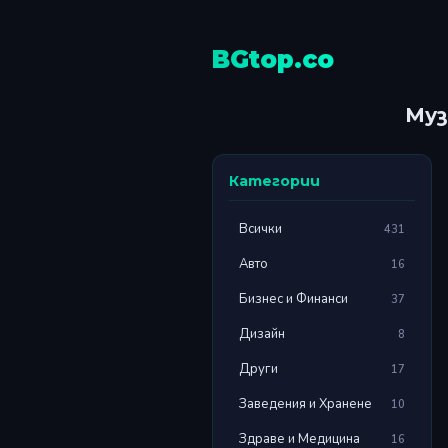
BGtop.co
Муз
Категории
Всички
431
Авто
16
Бизнес и Финанси
37
Дизайн
8
Други
17
Заведения и Хранене
10
Здраве и Медицина
16