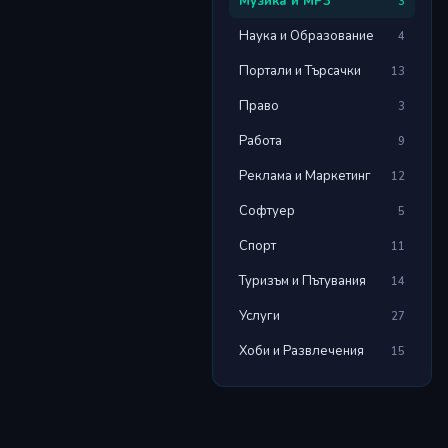
Музика и MP3
3
Наука и Образование
4
Портали и Търсачки
13
Право
3
Работа
9
Реклама и Маркетинг
12
Софтуер
5
Спорт
11
Туризъм и Пътувания
14
Услуги
27
Хоби и Развлечения
15