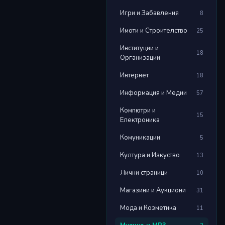
Игри и Забавления
8
Имоти и Строителство
25
Институции и
18
Организации
Интернет
18
Информация и Медии
57
Компютри и
15
Електроника
Комуникации
5
Култура и Изкуство
13
Лични страници
10
Магазини и Аукциони
31
Мода и Козметика
11