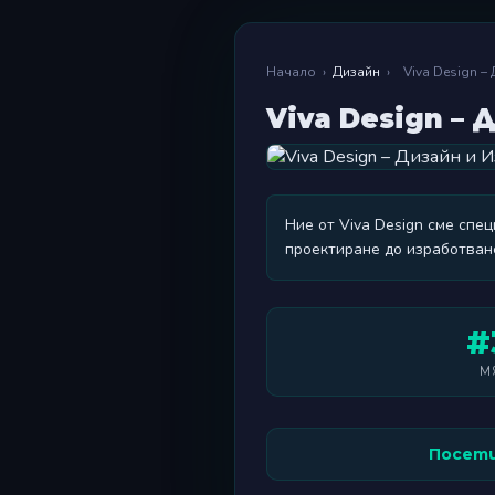
Начало
›
Дизайн
›
Viva Design 
Viva Design –
Ние от Viva Design сме спе
проектиране до изработван
#
М
Посети