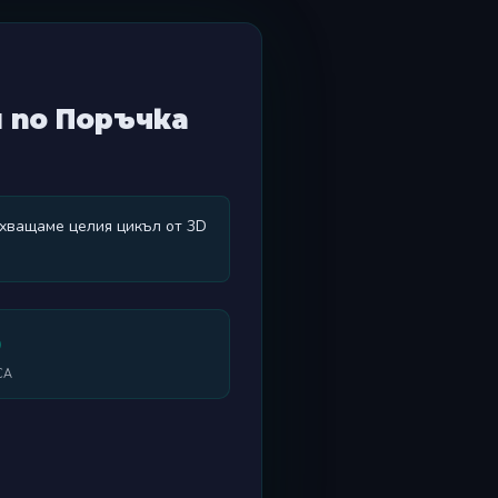
и по Поръчка
бхващаме целия цикъл от 3D
0
СА