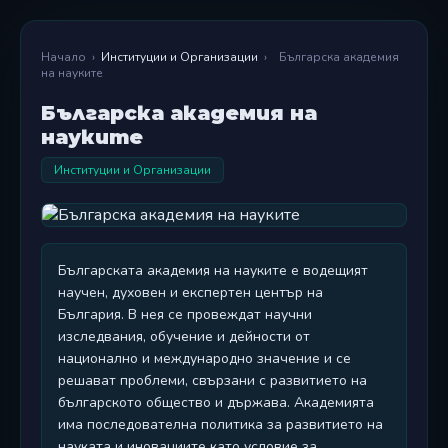
Начало
›
Институции и Организации
›
Българска академия
на науките
Българска академия на
науките
Институции и Организации
Българската академия на науките е водещият
научен, духовен и експертен център на
България. В нея се провеждат научни
изследвания, обучение и дейности от
национално и международно значение и се
решават проблеми, свързани с развитието на
българското общество и държава. Академията
има последователна политика за развитието на
науката и иновациите като условие за