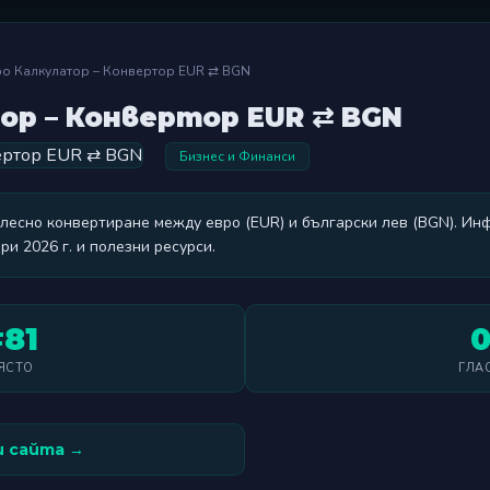
ро Калкулатор – Конвертор EUR ⇄ BGN
ор – Конвертор EUR ⇄ BGN
Бизнес и Финанси
 лесно конвертиране между евро (EUR) и български лев (BGN). Ин
ри 2026 г. и полезни ресурси.
81
ЯСТО
ГЛА
 сайта →