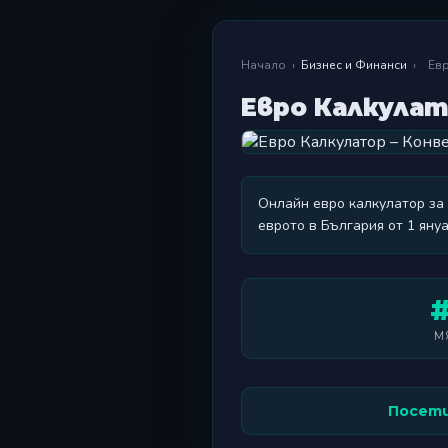
Начало
›
Бизнес и Финанси
›
Ев
Евро Калкулат
Онлайн евро калкулатор за
еврото в България от 1 януа
#
М
Посети