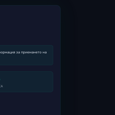
формация за приемането на
0
СА