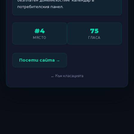
безплатен домейн/хостинг календар в
потребителския панел.
#4
75
МЯСТО
ГЛАСА
Посети сайта →
← Към класацията