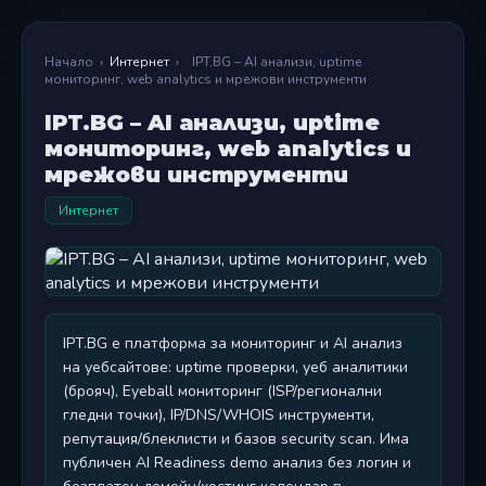
Начало
›
Интернет
›
IPT.BG – AI анализи, uptime
мониторинг, web analytics и мрежови инструменти
IPT.BG – AI анализи, uptime
мониторинг, web analytics и
мрежови инструменти
Интернет
IPT.BG е платформа за мониторинг и AI анализ
на уебсайтове: uptime проверки, уеб аналитики
(брояч), Eyeball мониторинг (ISP/регионални
гледни точки), IP/DNS/WHOIS инструменти,
репутация/блеклисти и базов security scan. Има
публичен AI Readiness demo анализ без логин и