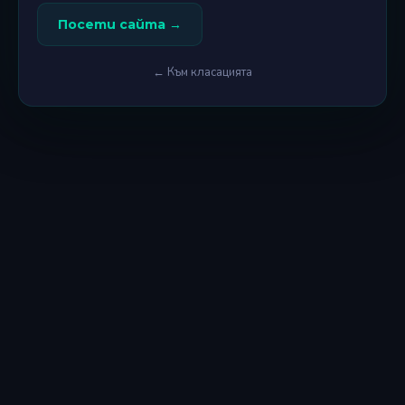
Посети сайта →
← Към класацията