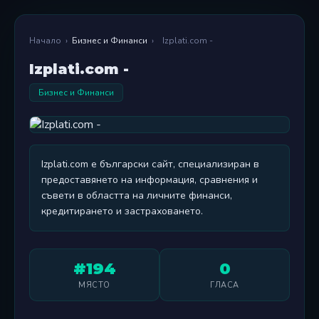
Начало
›
Бизнес и Финанси
›
Izplati.com -
Izplati.com -
Бизнес и Финанси
Izplati.com е български сайт, специализиран в
предоставянето на информация, сравнения и
съвети в областта на личните финанси,
кредитирането и застраховането.
#194
0
МЯСТО
ГЛАСА