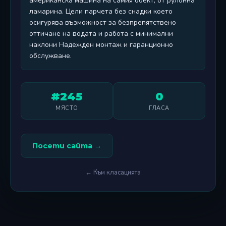
американска машина на самия обект, от рулонна
ламарина. Цели парчета без снадки което
осигурява възможност за безпрепятствено
оттичане на водата и работа с минимални
наклони Надежден монтаж и гаранционно
обслужване.
#245
0
МЯСТО
ГЛАСА
Посети сайта →
← Към класацията