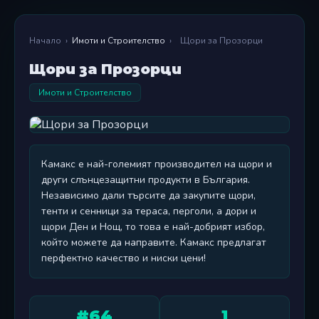
Начало
›
Имоти и Строителство
›
Щори за Прозорци
Щори за Прозорци
Имоти и Строителство
Камакс е най-големият производител на щори и
други слънцезащитни продукти в България.
Независимо дали търсите да закупите щори,
тенти и сенници за тераса, перголи, а дори и
щори Ден и Нощ, то това е най-добрият избор,
който можете да направите. Камакс предлагат
перфектно качество и ниски цени!
#64
1