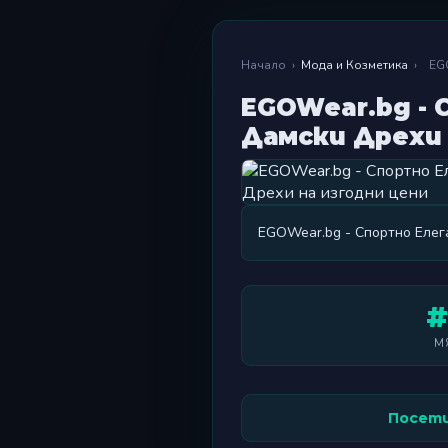
Начало
›
Мода и Козметика
›
EG
EGOWear.bg -
Дамски Дрехи 
EGOWear.bg - Спортно Елег
#
М
Посети