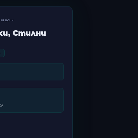
ни цени
хи, Стилни
а
2
СА