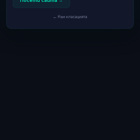
Посети сайта →
← Към класацията