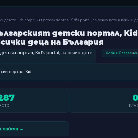
з-детето - българският детски портал, Kid's portal, за всяко дете и всички 
лгарският детски портал, Kid's
всички деца на България
Хоби и Развлече
ски портал, Kid
287
ЯСТО
ГЛА
 сайта →