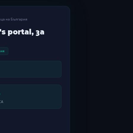
деца на България
 portal, за
ния
0
СА