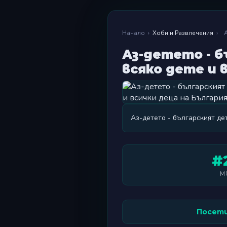
Начало
›
Хоби и Развлечения
›
А
Аз-детето - бъ
всяко дете и 
Аз-детето - българският дет
#
М
Посети