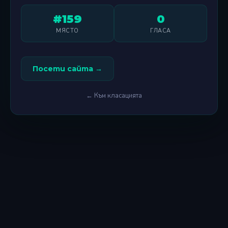
#159
0
МЯСТО
ГЛАСА
Посети сайта →
← Към класацията