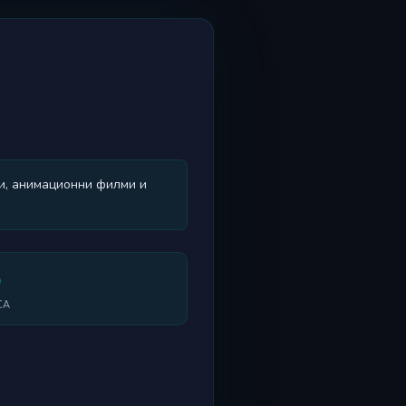
и, анимационни филми и
0
СА