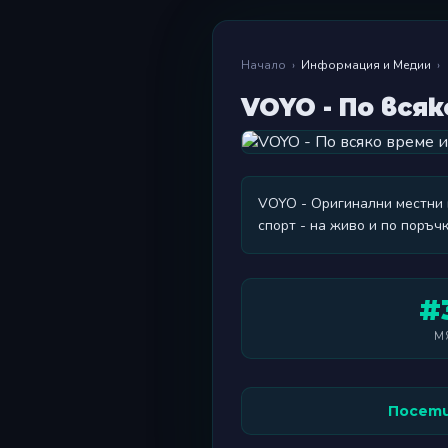
Начало
›
Информация и Медии
›
VOYO - По вся
VOYO - Оригинални местни 
спорт - на живо и по поръч
#
М
Посети