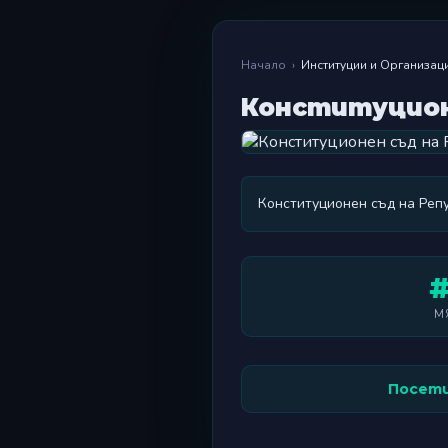
Начало
›
Институции и Организац
Конституцион
Конституционен съд на Реп
#
М
Посети