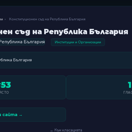
ии
›
Конституционен съд на Република България
ен съд на Република България
Институции и Организации
ублика България
53
1
ЯСТО
ГЛА
 сайта →
← Към класацията