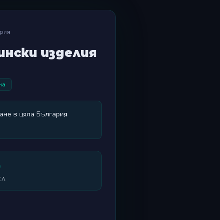
ария
ински изделия
на
ане в цяла България.
0
СА