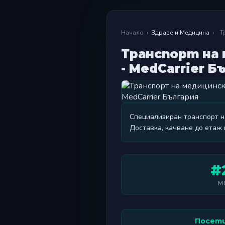
Начало
›
Здраве и Медицина
›
Т
Транспорт на 
- MedCarrier Б
Специализиран транспорт н
Доставка, качване до етаж 
#
М
Посети