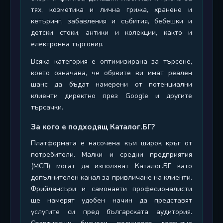
тях, козметика и лична грижа, хранене и
кетъринг, забавления и събития, бебешки и
детски стоки, антики и колекции, както и
електронна търговия.
Всяка категория е оптимизирана за търсене,
което означава, че обявите ви имат реален
шанс да бъдат намерени от потенциални
клиенти директно през Google и другите
търсачки.
За кого е подходящ Каталог.БГ?
Платформата е насочена към широк кръг от
потребители. Малки и средни предприятия
(МСП) могат да използват Каталог.БГ като
допълнителен канал за привличане на клиенти.
Фрийлансъри и самонаети професионалисти
ще намерят удобен начин да представят
услугите си пред българската аудитория.