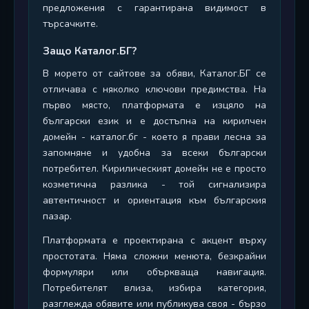
предложения с гарантирана видимост в
търсачките.
Защо Каталог.БГ?
В морето от сайтове за обяви, Каталог.БГ се
отличава с няколко ключови предимства. На
първо място, платформата е изцяло на
български език и е достъпна на кирилчен
домейн - каталог.бг - което я прави лесна за
запомняне и удобна за всеки български
потребител. Кирилическият домейн не е просто
козметична разлика - той сигнализира
автентичност и ориентация към българския
пазар.
Платформата е проектирана с акцент върху
простотата. Няма сложни менюта, безкрайни
формуляри или объркваща навигация.
Потребителят влиза, избира категория,
разглежда обявите или публикува своя - бързо