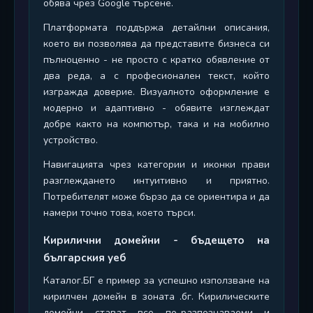
обява чрез Google търсене.
Платформата поддържа детайлни описания,
което ви позволява да представите бизнеса си
пълноценно - не просто с кратко обявление от
два реда, а с професионален текст, който
изгражда доверие. Визуалното оформление е
модерно и адаптивно - обявите изглеждат
добре както на компютър, така и на мобилно
устройство.
Навигацията чрез категории и иконки прави
разглеждането интуитивно и приятно.
Потребителят може бързо да се ориентира и да
намери точно това, което търси.
Кирилични домейни - бъдещето на
българския уеб
Каталог.БГ е пример за успешно използване на
кирилчен домейн в зоната .бг. Кирилическите
домейни стават все по-разпознаваеми и