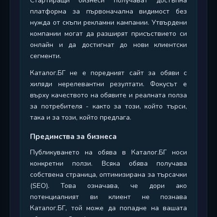
Стартиращи бизнеси получават достъпна
платформа за първоначална видимост без
нужда от скъпи рекламни кампании. Утвърдени
компании могат да разширят присъствието си
онлайн и да достигнат до нови клиентски
сегменти.
Каталог.БГ не е поредният сайт за обяви с
хиляди нерелевантни резултати. Фокусът е
върху качеството на обявите и реалната полза
за потребителя - както за този, който търси,
така и за този, който предлага.
Предимства за бизнеса
Публикуването на обява в Каталог.БГ носи
конкретни ползи. Всяка обява получава
собствена страница, оптимизирана за търсачки
(SEO). Това означава, че дори ако
потенциалният ви клиент не познава
Каталог.БГ, той може да попадне на вашата