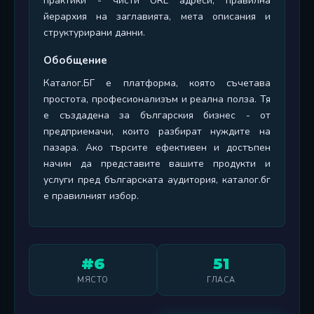
практики - чисти URL адреси, правилна
йерархия на заглавията, мета описания и
структурирани данни.
Обобщение
Каталог.БГ е платформа, която съчетава
простота, професионализъм и реална полза. Тя
е създадена за българския бизнес - от
предприемачи, които разбират нуждите на
пазара. Ако търсите ефективен и достъпен
начин да представите вашите продукти и
услуги пред българската аудитория, каталог.бг
е правилният избор.
#6
51
МЯСТО
ГЛАСА