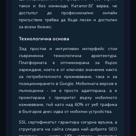
такси и без изненади. Каталог.БГ вярва, че
достъпът до професионално онлайн
присъствие трябва да бъде лесен и достъпен
за всеки бизнес.
Технологична основа
Зад простия и интуитивен интерфейс стои
съвременна технологична архитектура.
Платформата е оптимизирана за бързо
зареждане, което е от ключово значение както
за потребителското преживяване, така и за
позиционирането в Google. Мобилната версия е
пълноценна - не е просто адаптирана, а е
проектирана с приоритет върху мобилното
изживяване, тъй като над 60% от уеб трафика
в България днес идва от мобилни устройства.
SSL сертификатът гарантира сигурна връзка, а
структурата на сайта следва най-добрите SEO