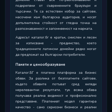
подкрепяни от съвременните браузъри и
търсачки. Те са естествен избор за сайтове,
насочени към българска аудитория, и носят
допълнителна стойност от гледна точка на
разпознаваемост и запомняемост на марката.
Адресът каталог.бг е кратък, смислен и лесен
за изписване - предимство, което
традиционните латински домейни рядко могат
да предложат на български потребители.
Пакети и ценообразуване
Каталог.БГ е платена платформа за бизнес
обяви. За разлика от безплатните сайтове,
където обявите потъват сред хиляди
нерелевантни резултати, тук всяка обява
получава реална видимост и професионално
представяне. Платеният модел гарантира
качество - само сериозни бизнеси и реални