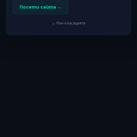
Посети сайта →
← Към класацията